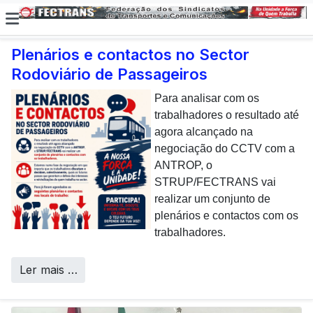
Plenários e contactos no Sector
Rodoviário de Passageiros
E não posso […] deixar de
dar uma nota de
Para analisar com os
agradecimento aos
trabalhadores o resultado até
colaboradores da CP que,
agora alcançado na
todos os dias, enfrentam com
negociação do CCTV com a
sucesso os desafios
ANTROP, o
Call Centers
operacionais de manutenção
STRUP/FECTRANS vai
inerentes a uma frota tão
realizar um conjunto de
envelhecida.
plenários e contactos com os
trabalhadores.
Ler mais …