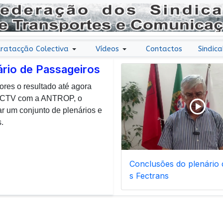
ratacção Colectiva
Vídeos
Contactos
Sindica
ário de Passageiros
ores o resultado até agora
r uma nota de agradecimento
 CCTV com a ANTROP, o
todos os dias, enfrentam com
um conjunto de plenários e
ais de manutenção inerentes
.
Conclusões do plenário d
s Fectrans