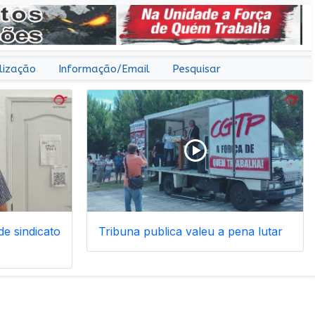
lização
Informação/Email
Pesquisar
e sindicato
Tribuna publica valeu a pena lutar