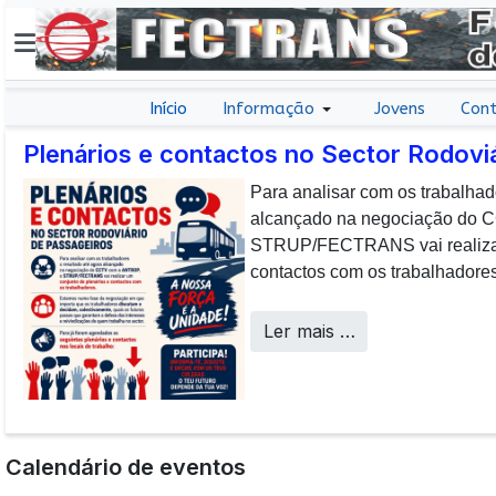
Início
Informação
Jovens
Cont
Plenários e contactos no Sector Rodovi
Para analisar com os trabalhad
E não posso […] deixar de da
alcançado na negociação do
aos colaboradores da CP que, 
STRUP/FECTRANS vai realizar 
sucesso os desafios operacion
contactos com os trabalhadores
a uma frota tão envelhecida.
Call Centers
Ler mais …
Calendário de eventos