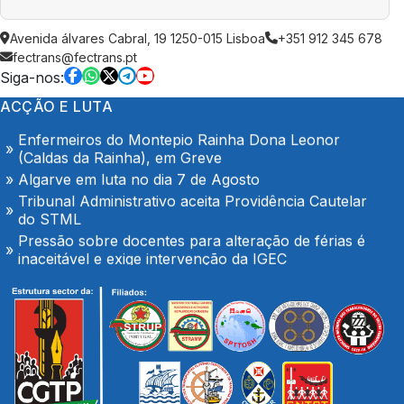
AGOSTO é também de denúncia pública e de
Avenida álvares Cabral, 19 1250-015 Lisboa
+351 912 345 678
exigência: mais profissionais de saúde, mais
fectrans@fectrans.pt
condições de trabalho e mais SNS
Siga-nos:
Trabalhadores da Super Bock conquistam aumento
ACÇÃO E LUTA
salarial
Enfermeiros do Montepio Rainha Dona Leonor
(Caldas da Rainha), em Greve
Algarve em luta no dia 7 de Agosto
Tribunal Administrativo aceita Providência Cautelar
do STML
Pressão sobre docentes para alteração de férias é
inaceitável e exige intervenção da IGEC
O Hospital de Seia é nosso e é público!
Secretário-geral da CGTP-IN com os trabalhadores
da Casco Pet
Portaria de extensão do Contrato Colectivo de
Trabalho Vertical no sector de mercadorias
FENPROF considera inaceitável o modelo de
pagamento imposto aos professores classificadores