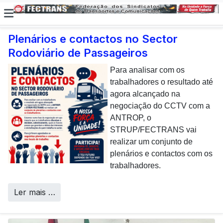
Plenários e contactos no Sector
Rodoviário de Passageiros
E não posso […] deixar de
dar uma nota de
Para analisar com os
agradecimento aos
trabalhadores o resultado até
colaboradores da CP que,
agora alcançado na
todos os dias, enfrentam com
negociação do CCTV com a
sucesso os desafios
ANTROP, o
Call Centers
operacionais de manutenção
STRUP/FECTRANS vai
inerentes a uma frota tão
realizar um conjunto de
envelhecida.
plenários e contactos com os
trabalhadores.
Ler mais …