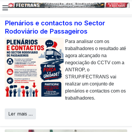
Plenários e contactos no Sector
Rodoviário de Passageiros
E não posso […] deixar de
dar uma nota de
Para analisar com os
agradecimento aos
trabalhadores o resultado até
colaboradores da CP que,
agora alcançado na
todos os dias, enfrentam com
negociação do CCTV com a
sucesso os desafios
ANTROP, o
Call Centers
operacionais de manutenção
STRUP/FECTRANS vai
inerentes a uma frota tão
realizar um conjunto de
envelhecida.
plenários e contactos com os
trabalhadores.
Ler mais …