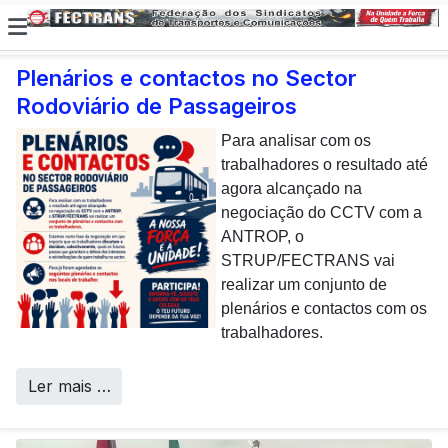
Plenários e contactos no Sector
Rodoviário de Passageiros
E não posso […] deixar de
dar uma nota de
Para analisar com os
agradecimento aos
trabalhadores o resultado até
colaboradores da CP que,
agora alcançado na
todos os dias, enfrentam com
negociação do CCTV com a
sucesso os desafios
ANTROP, o
Call Centers
operacionais de manutenção
STRUP/FECTRANS vai
inerentes a uma frota tão
realizar um conjunto de
envelhecida.
plenários e contactos com os
trabalhadores.
Ler mais …