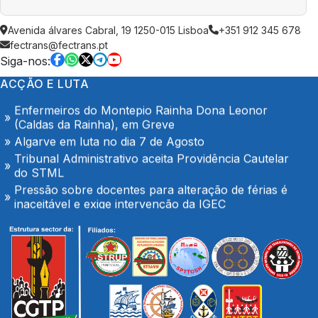
AGOSTO é também de denúncia pública e de
Avenida álvares Cabral, 19 1250-015 Lisboa
+351 912 345 678
exigência: mais profissionais de saúde, mais
fectrans@fectrans.pt
condições de trabalho e mais SNS
Siga-nos:
Trabalhadores da Super Bock conquistam aumento
ACÇÃO E LUTA
salarial
Enfermeiros do Montepio Rainha Dona Leonor
(Caldas da Rainha), em Greve
Algarve em luta no dia 7 de Agosto
Tribunal Administrativo aceita Providência Cautelar
do STML
Pressão sobre docentes para alteração de férias é
inaceitável e exige intervenção da IGEC
O Hospital de Seia é nosso e é público!
Secretário-geral da CGTP-IN com os trabalhadores
da Casco Pet
Portaria de extensão do Contrato Colectivo de
Trabalho Vertical no sector de mercadorias
FENPROF considera inaceitável o modelo de
pagamento imposto aos professores classificadores