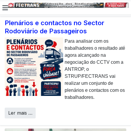
Plenários e contactos no Sector
Rodoviário de Passageiros
E não posso […] deixar de
dar uma nota de
Para analisar com os
agradecimento aos
trabalhadores o resultado até
colaboradores da CP que,
agora alcançado na
todos os dias, enfrentam com
negociação do CCTV com a
sucesso os desafios
ANTROP, o
Call Centers
operacionais de manutenção
STRUP/FECTRANS vai
inerentes a uma frota tão
realizar um conjunto de
envelhecida.
plenários e contactos com os
trabalhadores.
Ler mais …