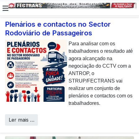
Plenários e contactos no Sector
Rodoviário de Passageiros
E não posso […] deixar de
dar uma nota de
Para analisar com os
agradecimento aos
trabalhadores o resultado até
colaboradores da CP que,
agora alcançado na
todos os dias, enfrentam com
negociação do CCTV com a
sucesso os desafios
ANTROP, o
Call Centers
operacionais de manutenção
STRUP/FECTRANS vai
inerentes a uma frota tão
realizar um conjunto de
envelhecida.
plenários e contactos com os
trabalhadores.
Ler mais …