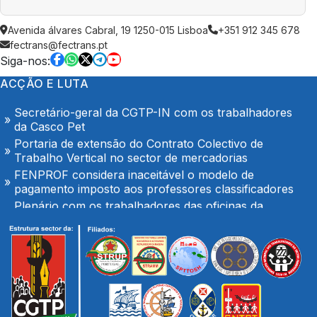
Tribunal Administrativo aceita Providência Cautelar
Avenida álvares Cabral, 19 1250-015 Lisboa
+351 912 345 678
do STML
fectrans@fectrans.pt
Pressão sobre docentes para alteração de férias é
Siga-nos:
inaceitável e exige intervenção da IGEC
ACÇÃO E LUTA
O Hospital de Seia é nosso e é público!
Secretário-geral da CGTP-IN com os trabalhadores
da Casco Pet
Portaria de extensão do Contrato Colectivo de
Trabalho Vertical no sector de mercadorias
FENPROF considera inaceitável o modelo de
pagamento imposto aos professores classificadores
Plenário com os trabalhadores das oficinas da
TRANSDEV em Palmeiro
Docentes classificadores não podem ser obrigados a
alterar férias para suprir falhas do Ministério
No SNS mantém-se o garrote financeiro das
Unidades Locais de Saúde
Ministro das Finanças anuncia a possibilidade do
aumento de impostos ou congelamento de salários