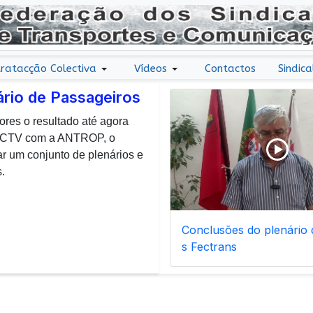
ratacção Colectiva
Vídeos
Contactos
Sindica
ário de Passageiros
ores o resultado até agora
r uma nota de agradecimento
 CCTV com a ANTROP, o
todos os dias, enfrentam com
um conjunto de plenários e
ais de manutenção inerentes
.
Conclusões do plenário d
s Fectrans