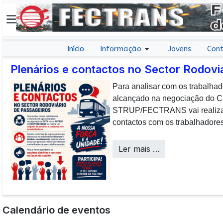
Início
Informação
Jovens
Cont
Plenários e contactos no Sector Rodovi
Para analisar com os trabalhad
E não posso […] deixar de da
alcançado na negociação do
aos colaboradores da CP que, 
STRUP/FECTRANS vai realizar 
sucesso os desafios operacion
contactos com os trabalhadores
a uma frota tão envelhecida.
Call Centers
Ler mais …
Calendário de eventos