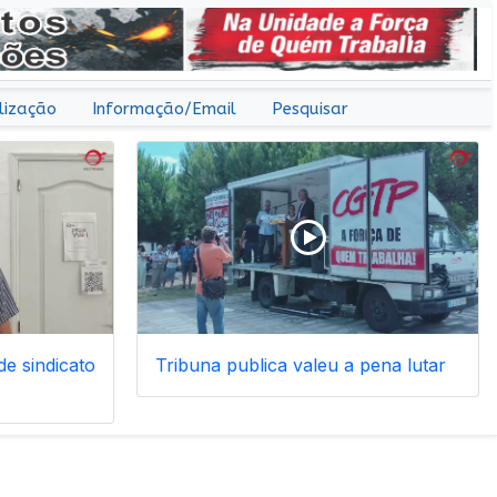
lização
Informação/Email
Pesquisar
e sindicato
Tribuna publica valeu a pena lutar