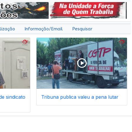
lização
Informação/Email
Pesquisar
e sindicato
Tribuna publica valeu a pena lutar