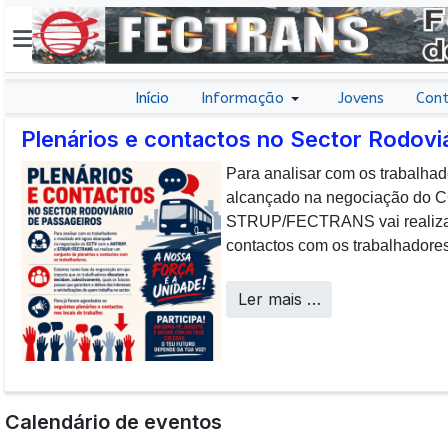
Início
Informação
Jovens
Cont
Plenários e contactos no Sector Rodovi
Para analisar com os trabalhad
E não posso […] deixar de da
alcançado na negociação do
aos colaboradores da CP que, 
STRUP/FECTRANS vai realizar 
sucesso os desafios operacion
contactos com os trabalhadores
a uma frota tão envelhecida.
Call Centers
Ler mais …
Calendário de eventos