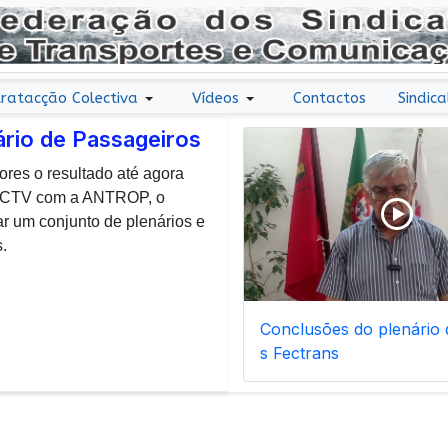
ratacção Colectiva
Vídeos
Contactos
Sindica
ário de Passageiros
ores o resultado até agora
r uma nota de agradecimento
 CCTV com a ANTROP, o
todos os dias, enfrentam com
um conjunto de plenários e
ais de manutenção inerentes
.
Conclusões do plenário d
s Fectrans