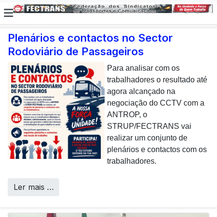
Plenários e contactos no Sector
Rodoviário de Passageiros
E não posso […] deixar de
dar uma nota de
Para analisar com os
agradecimento aos
trabalhadores o resultado até
colaboradores da CP que,
agora alcançado na
todos os dias, enfrentam com
negociação do CCTV com a
sucesso os desafios
ANTROP, o
Call Centers
operacionais de manutenção
STRUP/FECTRANS vai
inerentes a uma frota tão
realizar um conjunto de
envelhecida.
plenários e contactos com os
trabalhadores.
Ler mais …