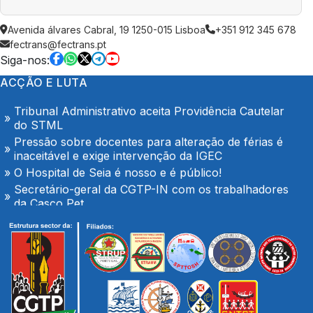
Trabalhadores da Super Bock conquistam aumento
Avenida álvares Cabral, 19 1250-015 Lisboa
+351 912 345 678
salarial
fectrans@fectrans.pt
Enfermeiros do Montepio Rainha Dona Leonor
Siga-nos:
(Caldas da Rainha), em Greve
ACÇÃO E LUTA
Algarve em luta no dia 7 de Agosto
Tribunal Administrativo aceita Providência Cautelar
do STML
Pressão sobre docentes para alteração de férias é
inaceitável e exige intervenção da IGEC
O Hospital de Seia é nosso e é público!
Secretário-geral da CGTP-IN com os trabalhadores
da Casco Pet
Portaria de extensão do Contrato Colectivo de
Trabalho Vertical no sector de mercadorias
FENPROF considera inaceitável o modelo de
pagamento imposto aos professores classificadores
Plenário com os trabalhadores das oficinas da
TRANSDEV em Palmeiro
Trabalhadores da Super Bock conquistam aumento