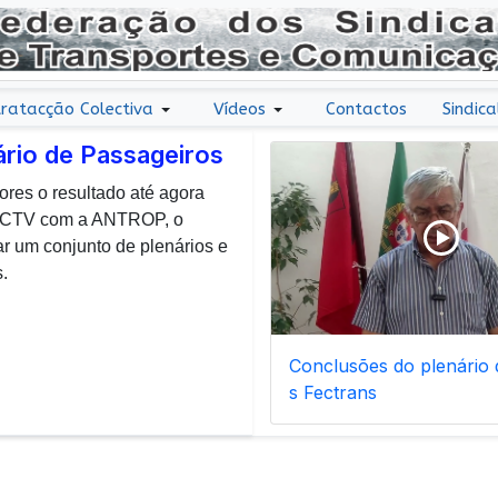
ratacção Colectiva
Vídeos
Contactos
Sindica
ário de Passageiros
ores o resultado até agora
r uma nota de agradecimento
 CCTV com a ANTROP, o
todos os dias, enfrentam com
um conjunto de plenários e
ais de manutenção inerentes
.
Conclusões do plenário d
s Fectrans