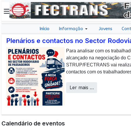
Início
Informação
Jovens
Cont
Plenários e contactos no Sector Rodovi
Para analisar com os trabalhad
E não posso […] deixar de da
alcançado na negociação do
aos colaboradores da CP que, 
STRUP/FECTRANS vai realizar 
sucesso os desafios operacion
contactos com os trabalhadores
a uma frota tão envelhecida.
Call Centers
Ler mais …
Calendário de eventos