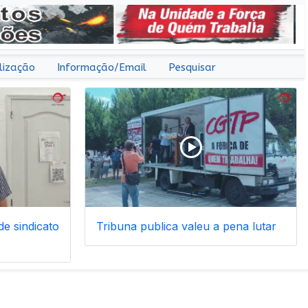
lização
Informação/Email
Pesquisar
e sindicato
Tribuna publica valeu a pena lutar