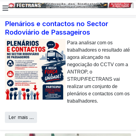
Plenários e contactos no Sector
Rodoviário de Passageiros
E não posso […] deixar de
dar uma nota de
Para analisar com os
agradecimento aos
trabalhadores o resultado até
colaboradores da CP que,
agora alcançado na
todos os dias, enfrentam com
negociação do CCTV com a
sucesso os desafios
ANTROP, o
Call Centers
operacionais de manutenção
STRUP/FECTRANS vai
inerentes a uma frota tão
realizar um conjunto de
envelhecida.
plenários e contactos com os
trabalhadores.
Ler mais …