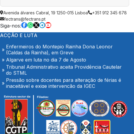
AGOSTO é também de denúncia pública e de
Avenida álvares Cabral, 19 1250-015 Lisboa
+351 912 345 678
exigência: mais profissionais de saúde, mais
fectrans@fectrans.pt
condições de trabalho e mais SNS
Siga-nos:
Trabalhadores da Super Bock conquistam aumento
ACÇÃO E LUTA
salarial
Enfermeiros do Montepio Rainha Dona Leonor
(Caldas da Rainha), em Greve
Algarve em luta no dia 7 de Agosto
Tribunal Administrativo aceita Providência Cautelar
do STML
Pressão sobre docentes para alteração de férias é
inaceitável e exige intervenção da IGEC
O Hospital de Seia é nosso e é público!
Secretário-geral da CGTP-IN com os trabalhadores
da Casco Pet
Portaria de extensão do Contrato Colectivo de
Trabalho Vertical no sector de mercadorias
FENPROF considera inaceitável o modelo de
pagamento imposto aos professores classificadores