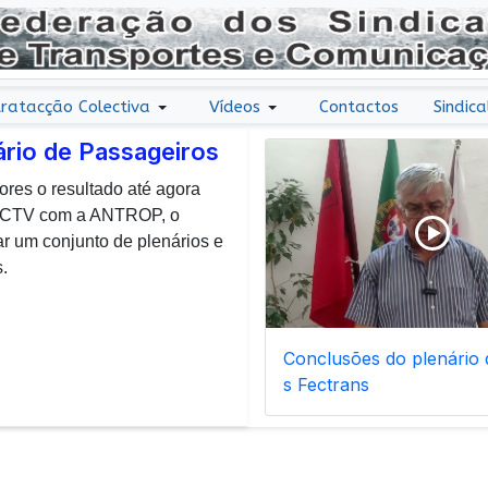
ratacção Colectiva
Vídeos
Contactos
Sindica
ário de Passageiros
ores o resultado até agora
r uma nota de agradecimento
 CCTV com a ANTROP, o
todos os dias, enfrentam com
um conjunto de plenários e
ais de manutenção inerentes
.
Conclusões do plenário d
s Fectrans