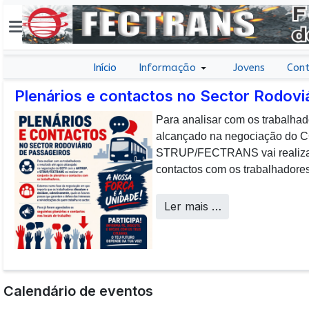
Início
Informação
Jovens
Cont
Plenários e contactos no Sector Rodovi
Para analisar com os trabalhad
E não posso […] deixar de da
alcançado na negociação do
aos colaboradores da CP que, 
STRUP/FECTRANS vai realizar 
sucesso os desafios operacion
contactos com os trabalhadores
a uma frota tão envelhecida.
Call Centers
Ler mais …
Calendário de eventos