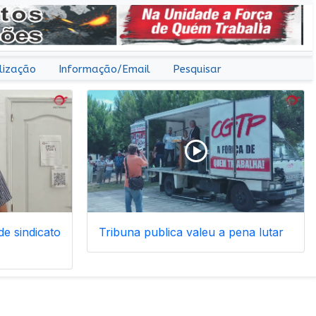
lização
Informação/Email
Pesquisar
e sindicato
Tribuna publica valeu a pena lutar