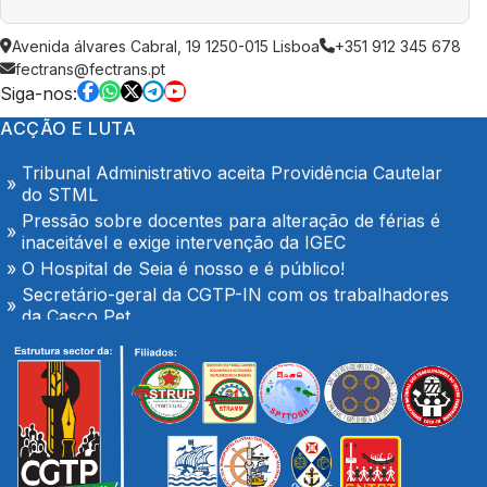
Trabalhadores da Super Bock conquistam aumento
Avenida álvares Cabral, 19 1250-015 Lisboa
+351 912 345 678
salarial
fectrans@fectrans.pt
Enfermeiros do Montepio Rainha Dona Leonor
Siga-nos:
(Caldas da Rainha), em Greve
ACÇÃO E LUTA
Algarve em luta no dia 7 de Agosto
Tribunal Administrativo aceita Providência Cautelar
do STML
Pressão sobre docentes para alteração de férias é
inaceitável e exige intervenção da IGEC
O Hospital de Seia é nosso e é público!
Secretário-geral da CGTP-IN com os trabalhadores
da Casco Pet
Portaria de extensão do Contrato Colectivo de
Trabalho Vertical no sector de mercadorias
FENPROF considera inaceitável o modelo de
pagamento imposto aos professores classificadores
Plenário com os trabalhadores das oficinas da
TRANSDEV em Palmeiro
Trabalhadores da Super Bock conquistam aumento