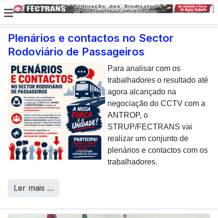
Plenários e contactos no Sector
Rodoviário de Passageiros
E não posso […] deixar de
dar uma nota de
Para analisar com os
agradecimento aos
trabalhadores o resultado até
colaboradores da CP que,
agora alcançado na
todos os dias, enfrentam com
negociação do CCTV com a
sucesso os desafios
ANTROP, o
Call Centers
operacionais de manutenção
STRUP/FECTRANS vai
inerentes a uma frota tão
realizar um conjunto de
envelhecida.
plenários e contactos com os
trabalhadores.
Ler mais …