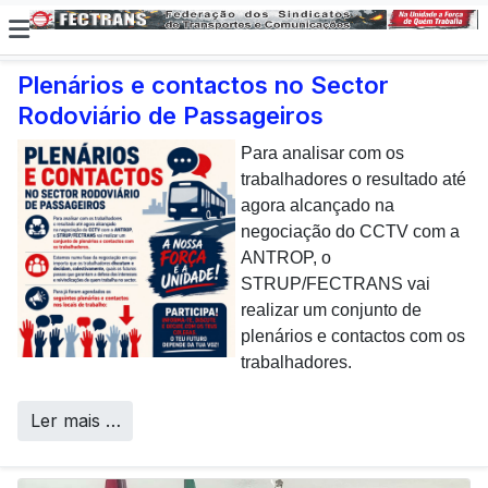
Plenários e contactos no Sector
Rodoviário de Passageiros
E não posso […] deixar de
dar uma nota de
Para analisar com os
agradecimento aos
trabalhadores o resultado até
colaboradores da CP que,
agora alcançado na
todos os dias, enfrentam com
negociação do CCTV com a
sucesso os desafios
ANTROP, o
Call Centers
operacionais de manutenção
STRUP/FECTRANS vai
inerentes a uma frota tão
realizar um conjunto de
envelhecida.
plenários e contactos com os
trabalhadores.
Ler mais …