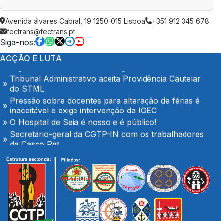
Trabalhadores da Super Bock conquistam aumento
Avenida álvares Cabral, 19 1250-015 Lisboa
+351 912 345 678
salarial
fectrans@fectrans.pt
Enfermeiros do Montepio Rainha Dona Leonor
Siga-nos:
(Caldas da Rainha), em Greve
ACÇÃO E LUTA
Algarve em luta no dia 7 de Agosto
Tribunal Administrativo aceita Providência Cautelar
do STML
Pressão sobre docentes para alteração de férias é
inaceitável e exige intervenção da IGEC
O Hospital de Seia é nosso e é público!
Secretário-geral da CGTP-IN com os trabalhadores
da Casco Pet
Portaria de extensão do Contrato Colectivo de
Trabalho Vertical no sector de mercadorias
FENPROF considera inaceitável o modelo de
pagamento imposto aos professores classificadores
Plenário com os trabalhadores das oficinas da
TRANSDEV em Palmeiro
Trabalhadores da Super Bock conquistam aumento