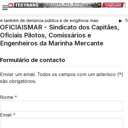
também de denúncia pública e de exigência: mais
Tr
s de saúde, mais condições de trabalho e mais SNS
OFICIAISMAR - Sindicato dos Capitães,
Oficiais Pilotos, Comissários e
Engenheiros da Marinha Mercante
Formulário de contacto
Enviar um email. Todos os campos com um asterisco (*)
são obrigatórios.
Nome
*
Email
*