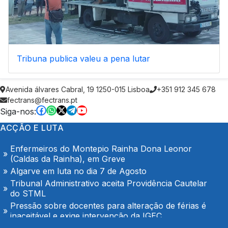
Tribuna publica valeu a pena lutar
Avenida álvares Cabral, 19 1250-015 Lisboa
+351 912 345 678
AGOSTO é também de denúncia pública e de
fectrans@fectrans.pt
exigência: mais profissionais de saúde, mais
condições de trabalho e mais SNS
Siga-nos:
Trabalhadores da Super Bock conquistam aumento
ACÇÃO E LUTA
salarial
Enfermeiros do Montepio Rainha Dona Leonor
(Caldas da Rainha), em Greve
Algarve em luta no dia 7 de Agosto
Tribunal Administrativo aceita Providência Cautelar
do STML
Pressão sobre docentes para alteração de férias é
inaceitável e exige intervenção da IGEC
O Hospital de Seia é nosso e é público!