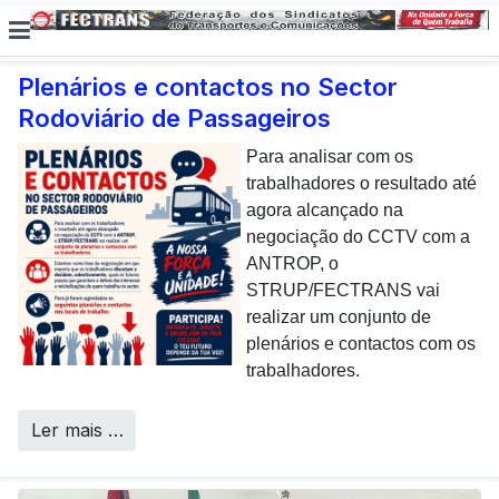
Plenários e contactos no Sector
Rodoviário de Passageiros
E não posso […] deixar de
dar uma nota de
Para analisar com os
agradecimento aos
trabalhadores o resultado até
colaboradores da CP que,
agora alcançado na
todos os dias, enfrentam com
negociação do CCTV com a
sucesso os desafios
ANTROP, o
Call Centers
operacionais de manutenção
STRUP/FECTRANS vai
inerentes a uma frota tão
realizar um conjunto de
envelhecida.
plenários e contactos com os
trabalhadores.
Ler mais …