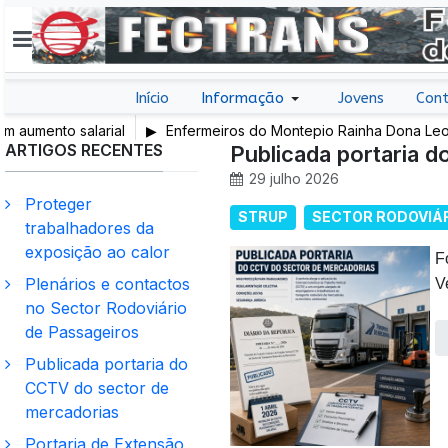
Início
Informação
Jovens
Cont
 salarial
Enfermeiros do Montepio Rainha Dona Leonor (Cald
ARTIGOS RECENTES
em Greve
Publicada portaria 
29 julho 2026
Proteger
STRUP
SECTOR RODOVIÁ
trabalhadores da
exposição ao calor
F
Plenários e contactos
V
no Sector Rodoviário
de Passageiros
Publicada portaria do
CCTV do sector de
mercadorias
Portaria de Extensão