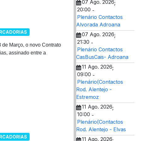
07 Ago. 2026
;
20:00
-
Plenário Contactos
Alvorada Adroana
RCADORIAS
07 Ago. 2026
;
21:30
-
8 de Março, o novo Contrato
Plenário Contactos
ias, assinado entre a
CasBusCais- Adroana
11 Ago. 2026
;
09:00
-
Plenário(Contactos
Rod. Alentejo -
Estremoz
11 Ago. 2026
;
10:00
-
Plenário(Contactos
Rod. Alentejo - Elvas
RCADORIAS
11 Ago. 2026
;