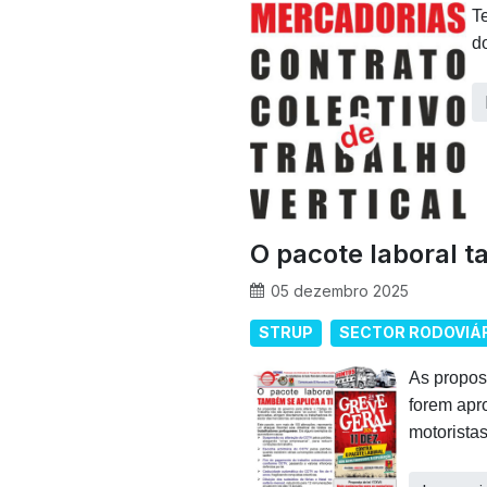
T
do
O pacote laboral t
05 dezembro 2025
STRUP
SECTOR RODOVIÁ
As propos
forem apr
motoristas