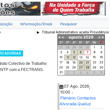
lização
Informação/Email
Pesquisar
Tribunal Administrativo aceita Providência Cautela
«
<
agosto
2026
>
»
2ª
3ª
4ª
5ª
6ª
Sb
D
27
28
29
30
31
1
2
3
4
5
6
7
8
9
RCADORIAS
10
15
16
11
12
13
14
17
22
23
18
19
20
21
trato Colectivo de Trabalho
24
25
26
27
28
29
30
 e ANTP com a FECTRANS.
31
1
2
5
6
3
4
07 Ago. 2026
;
10:00
-
Plenário Contactos
Alvorada Queluz