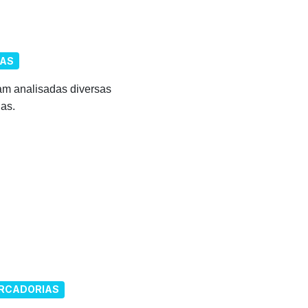
IAS
am analisadas diversas
as.
RCADORIAS