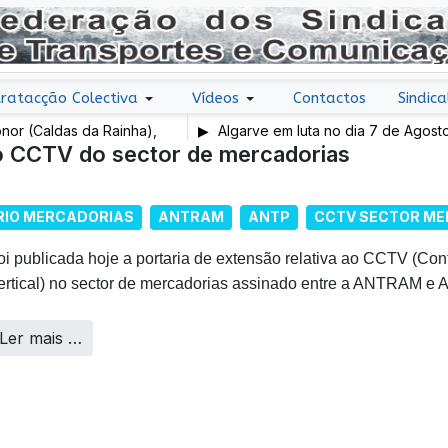
ratacção Colectiva
Vídeos
Contactos
Sindica
as da Rainha),
Algarve em luta no dia 7 de Agosto
do CCTV do sector de mercadorias
RIO MERCADORIAS
ANTRAM
ANTP
CCTV SECTOR ME
oi publicada hoje a portaria de extensão relativa ao CCTV (Con
ertical) no sector de mercadorias assinado entre a ANTRAM
Ler mais …