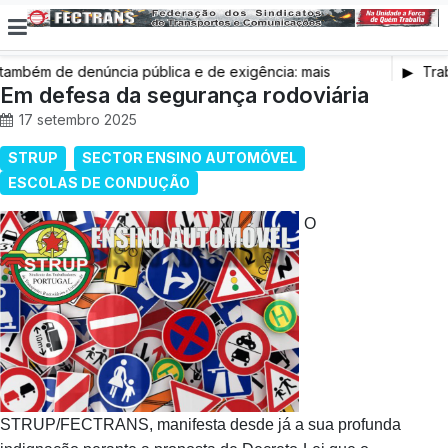
bém de denúncia pública e de exigência: mais
Traba
e saúde, mais condições de trabalho e mais SNS
Em defesa da segurança rodoviária
17 setembro 2025
STRUP
SECTOR ENSINO AUTOMÓVEL
ESCOLAS DE CONDUÇÃO
O
STRUP/FECTRANS, manifesta desde já a sua profunda