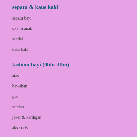
sepatu & kaus kaki
sepatu bayi
sepatu anak
sandal
kaus kaki
fashion bayi (0bln-3thn)
atasan
bawahan
gaun
setelan
jaket & kardigan
aksesoris