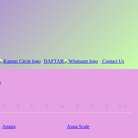
DAFTAR
Contact Us
s
S
T
U
V
W
X
Y
Z
0-9
Amara
Aqua Scale