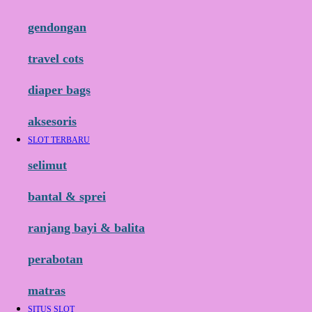
gendongan
travel cots
diaper bags
aksesoris
SLOT TERBARU
selimut
bantal & sprei
ranjang bayi & balita
perabotan
matras
SITUS SLOT