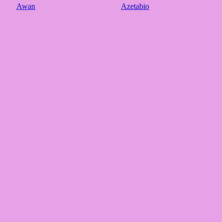
Awan
Azetabio