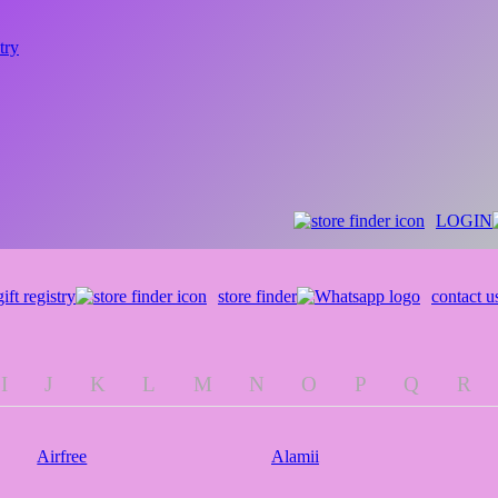
try
LOGIN
gift registry
store finder
contact u
I
J
K
L
M
N
O
P
Q
R
Airfree
Alamii