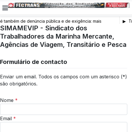
também de denúncia pública e de exigência: mais
Tr
s de saúde, mais condições de trabalho e mais SNS
SIMAMEVIP - Sindicato dos
Trabalhadores da Marinha Mercante,
Agências de Viagem, Transitário e Pesca
Formulário de contacto
Enviar um email. Todos os campos com um asterisco (*)
são obrigatórios.
Nome
*
Email
*