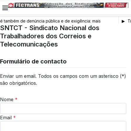
também de denúncia pública e de exigência: mais
Tr
s de saúde, mais condições de trabalho e mais SNS
SNTCT - Sindicato Nacional dos
Trabalhadores dos Correios e
Telecomunicações
Formulário de contacto
Enviar um email. Todos os campos com um asterisco (*)
são obrigatórios.
Nome
*
Email
*