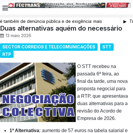
também de denúncia pública e de exigência: mais
Tr
s de saúde, mais condições de trabalho e mais SNS
Duas alternativas aquém do necessário
13 maio 2026
SECTOR CORREIOS E TELECOMUNICAÇÕES
STT
RTP
O STT recebeu na
passada 6ª feira, ao
final da tarde, uma nova
proposta negocial para
a RTP, que apresentava
duas alternativas para a
revisão do Acordo de
Empresa de 2026.
1ª Alternativa:
aumento de 57 euros na tabela salarial e