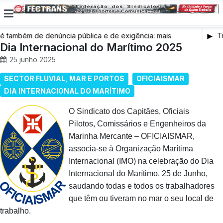
também de denúncia pública e de exigência: mais
Tr
s de saúde, mais condições de trabalho e mais SNS
Dia Internacional do Marítimo 2025
25 junho 2025
SECTOR FLUVIAL, MAR E PORTOS
OFICIAISMAR
DIA INTERNACIONAL DO MARÍTIMO
O Sindicato dos Capitães, Oficiais
Pilotos, Comissários e Engenheiros da
Marinha Mercante – OFICIAISMAR,
associa-se à Organização Marítima
Internacional (IMO) na celebração do Dia
Internacional do Marítimo, 25 de Junho,
saudando todas e todos os trabalhadores
que têm ou tiveram no mar o seu local de
trabalho.