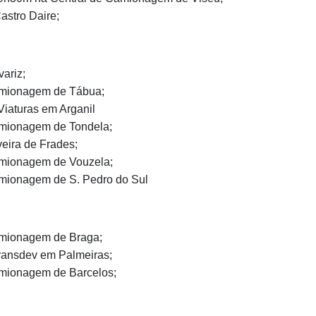
astro Daire;
ariz;
amionagem de Tábua;
iaturas em Arganil
mionagem de Tondela;
eira de Frades;
mionagem de Vouzela;
mionagem de S. Pedro do Sul
mionagem de Braga;
ransdev em Palmeiras;
mionagem de Barcelos;