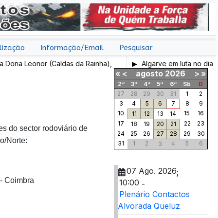
lização
Informação/Email
Pesquisar
na Leonor (Caldas da Rainha),
Algarve em luta no dia 7 d
«
<
agosto
2026
>
»
2ª
3ª
4ª
5ª
6ª
Sb
D
27
28
29
30
31
1
2
3
4
5
6
7
8
9
10
15
16
11
12
13
14
17
22
23
18
19
20
21
 do sector rodoviário de
24
25
26
27
28
29
30
o/Norte:
31
1
2
5
6
3
4
07 Ago. 2026
;
- Coimbra
10:00
-
Plenário Contactos
Alvorada Queluz