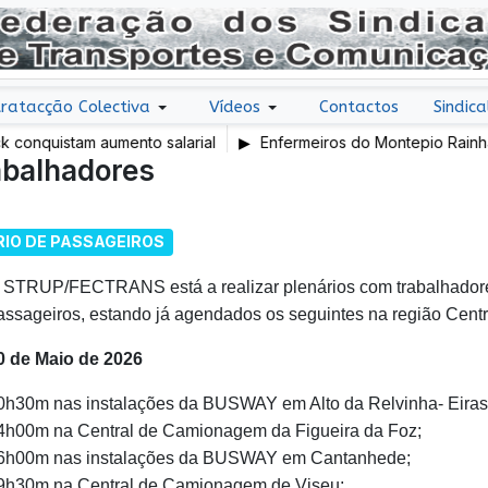
ratacção Colectiva
Vídeos
Contactos
Sindica
nquistam aumento salarial
Enfermeiros do Montepio Rainha Do
abalhadores
em Greve
IO DE PASSAGEIROS
 STRUP/FECTRANS está a realizar plenários com trabalhadores
assageiros, estando já agendados os seguintes na região Centr
0 de Maio de 2026
0h30m nas instalações da BUSWAY em Alto da Relvinha- Eiras
4h00m na Central de Camionagem da Figueira da Foz;
6h00m nas instalações da BUSWAY em Cantanhede;
9h30m na Central de Camionagem de Viseu;