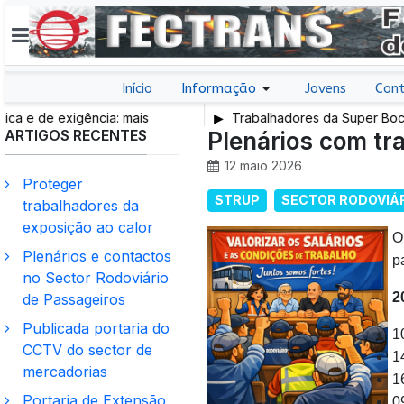
Início
Informação
Jovens
Cont
e de exigência: mais
Trabalhadores da Super Bock co
ARTIGOS RECENTES
 trabalho e mais SNS
Plenários com tr
12 maio 2026
Proteger
STRUP
SECTOR RODOVIÁR
trabalhadores da
exposição ao calor
O
Plenários e contactos
p
no Sector Rodoviário
2
de Passageiros
Publicada portaria do
1
CCTV do sector de
1
mercadorias
1
Portaria de Extensão
0