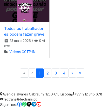
Todos os trabalhador
es podem fazer greve
23 maio 2026
/
0 vi
ews
Videos CGTP-IN
1
2
3
4
Avenida álvares Cabral, 19 1250-015 Lisboa
+351 912 345 678
fectrans@fectrans.pt
Siga-nos: