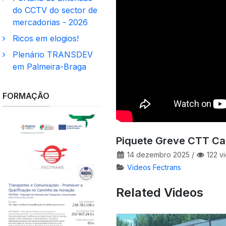
do CCTV do sector de
mercadorias - 2026
Ricos em elogios!
Plenário TRANSDEV
em Palmeira-Braga
FORMAÇÃO
Piquete Greve CTT Ca
14 dezembro 2025
/
122 v
Videos Fectrans
Related Videos