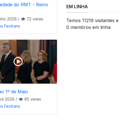
iedade do RMT - Reino
EM LINHA
nho 2026
/
72 views
Temos 11219 visitantes e
os Fectrans
0 membros em linha
ao 1º de Maio
ril 2026
/
65 views
os Fectrans