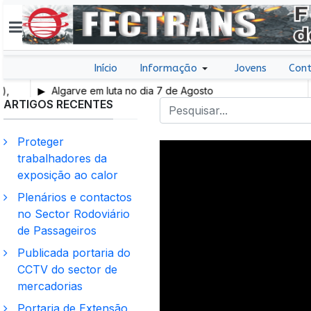
Início
Informação
Jovens
Cont
Algarve em luta no dia 7 de Agosto
Tr
ARTIGOS RECENTES
Proteger
trabalhadores da
exposição ao calor
Plenários e contactos
no Sector Rodoviário
de Passageiros
Publicada portaria do
CCTV do sector de
mercadorias
Portaria de Extensão