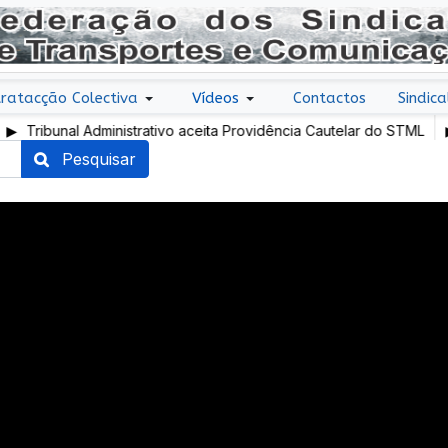
ratacção Colectiva
Vídeos
Contactos
Sindica
ibunal Administrativo aceita Providência Cautelar do STML
Pres
exige 
Pesquisar