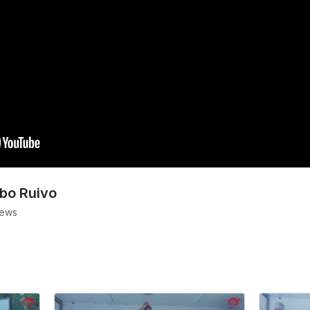
bo Ruivo
iews