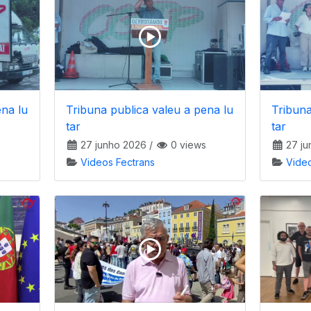
ena lu
Tribuna publica valeu a pena lu
Tribuna
tar
tar
27 junho 2026
/
0 views
27 ju
Videos Fectrans
Vide