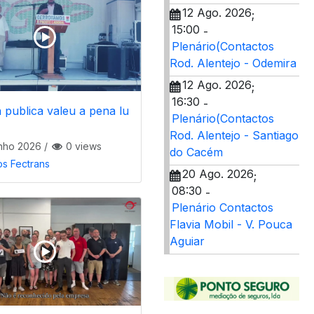
12 Ago. 2026
;
15:00
-
Plenário(Contactos
Rod. Alentejo - Odemira
12 Ago. 2026
;
16:30
-
 publica valeu a pena lu
Plenário(Contactos
Rod. Alentejo - Santiago
nho 2026
/
0 views
do Cacém
os Fectrans
20 Ago. 2026
;
08:30
-
Plenário Contactos
Flavia Mobil - V. Pouca
Aguiar