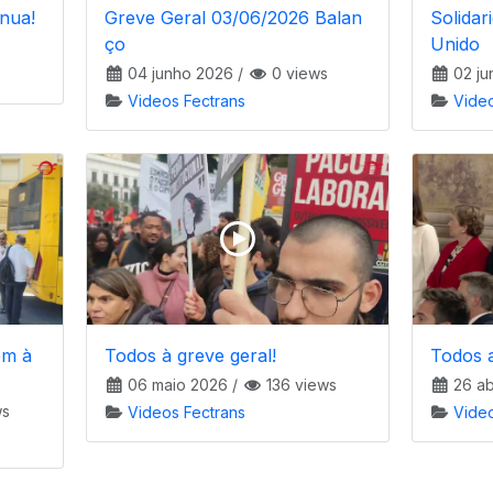
inua!
Greve Geral 03/06/2026 Balan
Solidar
ço
Unido
04 junho 2026
/
0 views
02 ju
Videos Fectrans
Vide
em à
Todos à greve geral!
Todos 
06 maio 2026
/
136 views
26 ab
ws
Videos Fectrans
Vide