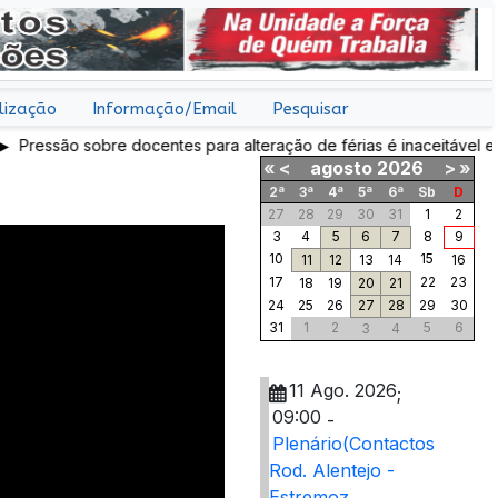
lização
Informação/Email
Pesquisar
são sobre docentes para alteração de férias é inaceitável e
intervenção da IGEC
«
<
agosto
2026
>
»
2ª
3ª
4ª
5ª
6ª
Sb
D
27
28
29
30
31
1
2
3
4
5
6
7
8
9
10
15
11
12
13
14
16
17
22
23
18
19
20
21
24
25
26
27
28
29
30
31
1
2
5
6
3
4
11 Ago. 2026
;
09:00
-
Plenário(Contactos
Rod. Alentejo -
Estremoz