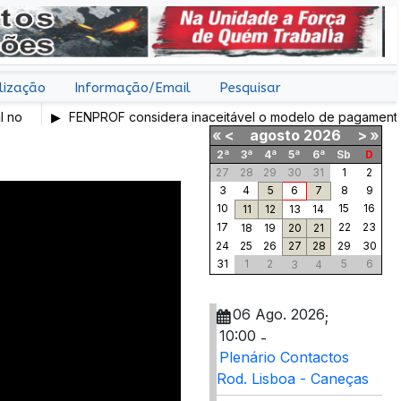
lização
Informação/Email
Pesquisar
FENPROF considera inaceitável o modelo de pagamento impo
aos professores classificadores
«
<
agosto
2026
>
»
2ª
3ª
4ª
5ª
6ª
Sb
D
27
28
29
30
31
1
2
3
4
5
6
7
8
9
10
15
16
11
12
13
14
17
22
23
18
19
20
21
24
25
26
27
28
29
30
31
1
2
5
6
3
4
06 Ago. 2026
;
10:00
-
Plenário Contactos
Rod. Lisboa - Caneças