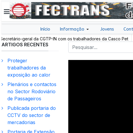
Início
Informação
Jovens
Cont
ário-geral da CGTP-IN com os trabalhadores da Casco Pet
Por
ARTIGOS RECENTES
secto
Proteger
trabalhadores da
exposição ao calor
Plenários e contactos
no Sector Rodoviário
de Passageiros
Publicada portaria do
CCTV do sector de
mercadorias
Portaria de Extensão