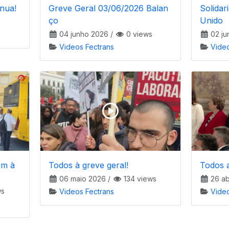
inua!
Greve Geral 03/06/2026 Balan
Solidar
ço
Unido
04 junho 2026
/
0 views
02 ju
Videos Fectrans
Vide
em à
Todos à greve geral!
Todos 
06 maio 2026
/
134 views
26 ab
ws
Videos Fectrans
Vide