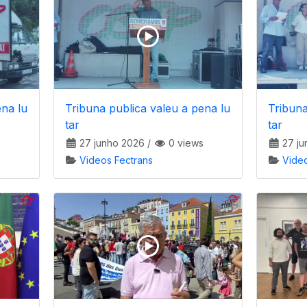
ena lu
Tribuna publica valeu a pena lu
Tribuna
tar
tar
27 junho 2026
/
0 views
27 ju
Videos Fectrans
Vide