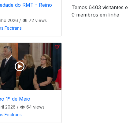
iedade do RMT - Reino
Temos 6403 visitantes e
0 membros em linha
nho 2026
/
72 views
os Fectrans
ao 1º de Maio
ril 2026
/
64 views
os Fectrans