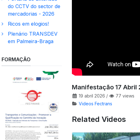
do CCTV do sector de
mercadorias - 2026
Ricos em elogios!
Plenário TRANSDEV
em Palmeira-Braga
FORMAÇÃO
Manifestação 17 Abril
19 abril 2026
/
77 views
Videos Fectrans
Related Videos