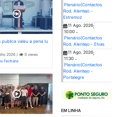
Plenário(Contactos
Rod. Alentejo -
Estremoz
11 Ago. 2026
;
10:00
-
Plenário(Contactos
 publica valeu a pena lu
Rod. Alentejo - Elvas
11 Ago. 2026
;
nho 2026
/
0 views
11:30
-
os Fectrans
Plenário(Contactos
Rod. Alentejo -
Portalegre
EM LINHA