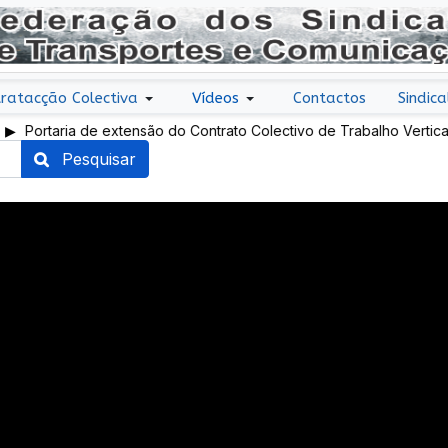
ratacção Colectiva
Vídeos
Contactos
Sindica
taria de extensão do Contrato Colectivo de Trabalho Vertical no
r de mercadorias
Pesquisar