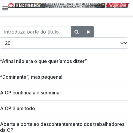
Introduza parte do título
Qtd. a exibir
“Afinal não era o que queríamos dizer”
“Dominante”, mas pequena!
A CP continua a discriminar
A CP é um todo
Aberta a porta ao descontentamento dos trabalhadores
da CP