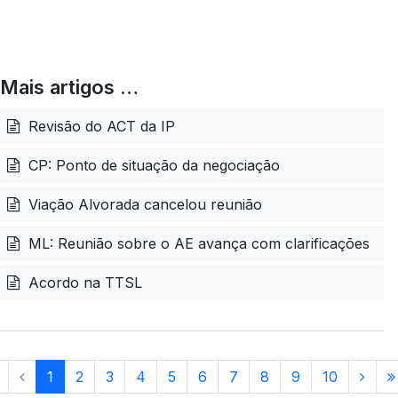
Mais artigos …
Revisão do ACT da IP
CP: Ponto de situação da negociação
Viação Alvorada cancelou reunião
ML: Reunião sobre o AE avança com clarificações
Acordo na TTSL
1
2
3
4
5
6
7
8
9
10