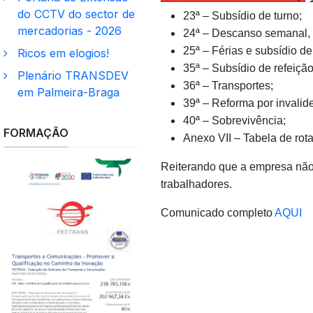
do CCTV do sector de
23ª – Subsídio de turno;
mercadorias - 2026
24ª – Descanso semanal, f
25ª – Férias e subsídio de 
Ricos em elogios!
35ª – Subsídio de refeição
Plenário TRANSDEV
36ª – Transportes;
em Palmeira-Braga
39ª – Reforma por invalide
40ª – Sobrevivência;
FORMAÇÃO
Anexo VII – Tabela de rota
Reiterando que a empresa não 
trabalhadores.
Comunicado completo
AQUI