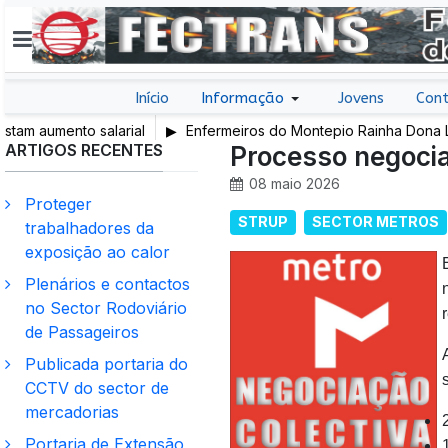
Início
Informação
Jovens
Cont
m aumento salarial
Enfermeiros do Montepio Rainha Dona Leon
ARTIGOS RECENTES
em Greve
Processo negocia
08 maio 2026
Proteger
STRUP
SECTOR METROS
trabalhadores da
exposição ao calor
Plenários e contactos
no Sector Rodoviário
de Passageiros
Publicada portaria do
CCTV do sector de
mercadorias
Portaria de Extensão