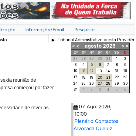
lização
Informação/Email
Pesquisar
Tribunal Administrativo aceita Providênci
«
<
agosto
2026
>
»
2ª
3ª
4ª
5ª
6ª
Sb
D
27
28
29
30
31
1
2
3
4
5
6
7
8
9
10
15
16
11
12
13
14
17
22
23
18
19
20
21
 sexta reunião de
24
25
26
27
28
29
30
mpresa começou por fazer
31
1
2
5
6
3
4
07 Ago. 2026
;
ecessidade de rever as
10:00
-
Plenário Contactos
Alvorada Queluz