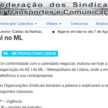
ratacção Colectiva
Vídeos
Contactos
Sindica
or (Caldas da Rainha),
Algarve em luta no dia 7 de Agosto
l no ML
ML - METROPOLITANO LISBOA
Em conformidade com o calendário negocial, realizou-se hoje a
negociação do AE I do ML – Metropolitano de Lisboa, onde a e
referência à sua contraproposta.
As Organizações Sindicais tomaram a palavra e explicaram a n
seguintes clausulas:
2ª – Vigência;
19ª – Horário de trabalho;