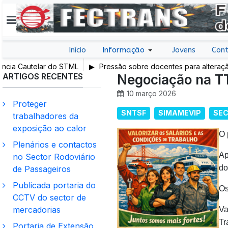
Início
Informação
Jovens
Cont
cia Cautelar do STML
Pressão sobre docentes para alteração de
ARTIGOS RECENTES
exige intervenção da IGEC
Negociação na T
10 março 2026
Proteger
SNTSF
SIMAMEVIP
SEC
trabalhadores da
exposição ao calor
O 
Plenários e contactos
Ap
no Sector Rodoviário
do
de Passageiros
Publicada portaria do
Os
CCTV do sector de
mercadorias
Va
Tr
Portaria de Extensão