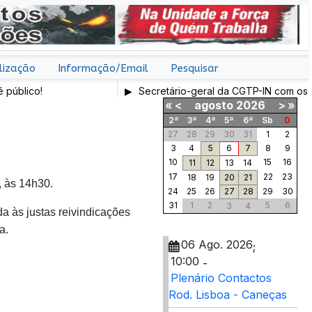
lização
Informação/Email
Pesquisar
blico!
Secretário-geral da CGTP-IN com os tra
«
<
agosto
2026
>
»
2ª
3ª
4ª
5ª
6ª
Sb
D
27
28
29
30
31
1
2
3
4
5
6
7
8
9
10
15
16
11
12
13
14
17
22
23
18
19
20
21
, às 14h30.
24
25
26
27
28
29
30
31
1
2
5
6
3
4
a às justas reivindicações
a.
06 Ago. 2026
;
10:00
-
Plenário Contactos
Rod. Lisboa - Caneças