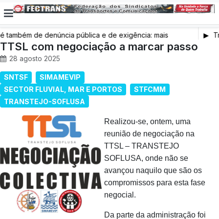
também de denúncia pública e de exigência: mais
Tr
s de saúde, mais condições de trabalho e mais SNS
TTSL com negociação a marcar passo
28 agosto 2025
SNTSF
SIMAMEVIP
SECTOR FLUVIAL, MAR E PORTOS
STFCMM
TRANSTEJO-SOFLUSA
Realizou-se, ontem, uma
reunião de negociação na
TTSL – TRANSTEJO
SOFLUSA, onde não se
avançou naquilo que são os
compromissos para esta fase
negocial.
Da parte da administração foi