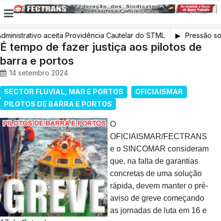
dministrativo aceita Providência Cautelar do STML
Pressão sob
É tempo de fazer justiça aos pilotos de
exige interve
barra e portos
14 setembro 2024
SECTOR FLUVIAL, MAR E PORTOS
OFICIAISMAR
PILOTOS DE BARRA E PORTOS
O
OFICIAISMAR/FECTRANS
e o SINCOMAR consideram
que, na falta de garantias
concretas de uma solução
rápida, devem manter o pré-
aviso de greve começando
as jornadas de luta em 16 e