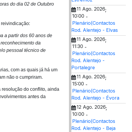
oras do dia 02 de Outubro
11 Ago. 2026
;
10:00
-
Plenário(Contactos
eivindicação:
Rod. Alentejo - Elvas
a a partir dos 60 anos de
11 Ago. 2026
;
o reconhecimento da
11:30
-
elo pessoal técnico de
Plenário(Contactos
Rod. Alentejo -
Portalegre
rias, com as quais já há um
11 Ago. 2026
ram não o cumpriram.
;
15:00
-
 resolução do conflito, ainda
Plenário(Contactos
nvolvimentos antes da
Rod. Alentejo - Évora
12 Ago. 2026
;
10:00
-
Plenário(Contactos
Rod. Alentejo - Beja