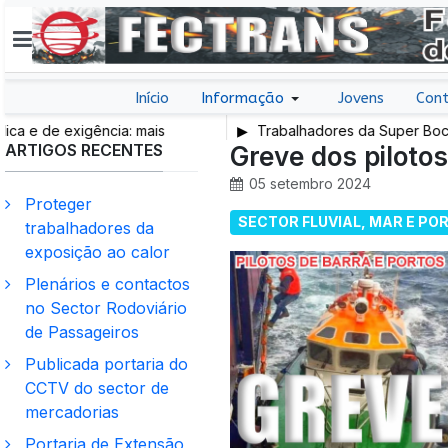
Início
Informação
Jovens
Cont
e de exigência: mais
Trabalhadores da Super Bock co
ARTIGOS RECENTES
 trabalho e mais SNS
Greve dos pilotos
05 setembro 2024
Proteger
SECTOR FLUVIAL, MAR E PO
trabalhadores da
exposição ao calor
Plenários e contactos
no Sector Rodoviário
de Passageiros
Publicada portaria do
CCTV do sector de
mercadorias
Portaria de Extensão