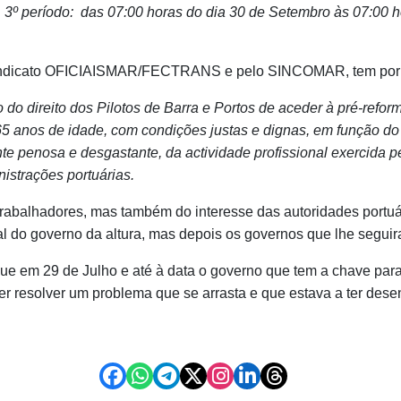
3º período: das 07:00 horas do dia 30 de Setembro às 07:00 h
indicato OFICIAISMAR/FECTRANS e pelo SINCOMAR, tem por r
o direito dos Pilotos de Barra e Portos de aceder à pré-reform
s 65 anos de idade, com condições justas e dignas, em função d
te penosa e desgastante, da actividade profissional exercida p
istrações portuárias.
trabalhadores, mas também do interesse das autoridades portuá
al do governo da altura, mas depois os governos que lhe segui
gue em 29 de Julho e até à data o governo que tem a chave para
r resolver um problema que se arrasta e que estava a ter dese