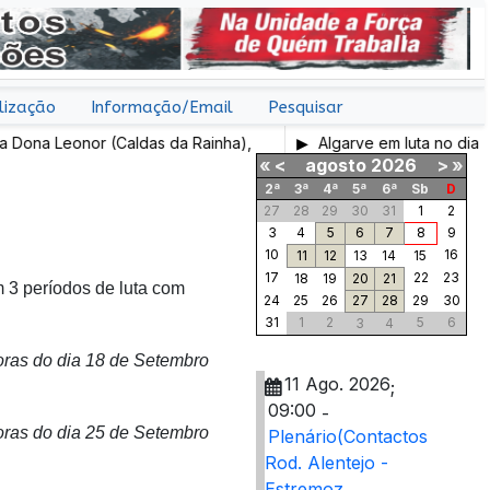
lização
Informação/Email
Pesquisar
na Leonor (Caldas da Rainha),
Algarve em luta no dia 7 d
«
<
agosto
2026
>
»
2ª
3ª
4ª
5ª
6ª
Sb
D
27
28
29
30
31
1
2
3
4
5
6
7
8
9
10
16
11
12
13
14
15
17
22
23
18
19
20
21
m 3 períodos de luta com
24
25
26
27
28
29
30
31
1
2
5
6
3
4
oras do dia 18 de Setembro
11 Ago. 2026
;
09:00
-
oras do dia 25 de Setembro
Plenário(Contactos
Rod. Alentejo -
Estremoz