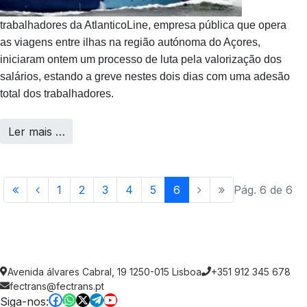
trabalhadores da AtlanticoLine, empresa pública que opera
as viagens entre ilhas na região autónoma do Açores,
iniciaram ontem um processo de luta pela valorização dos
salários, estando a greve nestes dois dias com uma adesão
total dos trabalhadores.
Ler mais …
1
2
3
4
5
6
Pág. 6 de 6
Avenida álvares Cabral, 19 1250-015 Lisboa
+351 912 345 678
fectrans@fectrans.pt
Siga-nos: