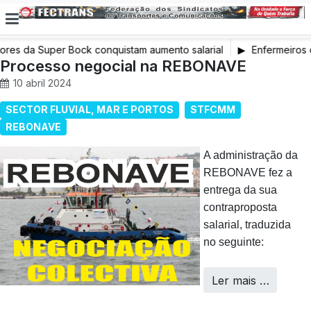
res da Super Bock conquistam aumento salarial
Enfermeiros d
Processo negocial na REBONAVE
em Greve
10 abril 2024
SECTOR FLUVIAL, MAR E PORTOS
STFCMM
REBONAVE
A administração da
REBONAVE fez a
entrega da sua
contraproposta
salarial, traduzida
no seguinte:
Ler mais …