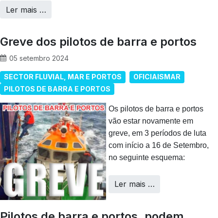
Ler mais …
Greve dos pilotos de barra e portos
05 setembro 2024
SECTOR FLUVIAL, MAR E PORTOS
OFICIAISMAR
PILOTOS DE BARRA E PORTOS
Os pilotos de barra e portos
vão estar novamente em
greve, em 3 períodos de luta
com início a 16 de Setembro,
no seguinte esquema:
Ler mais …
Pilotos de barra e portos, podem