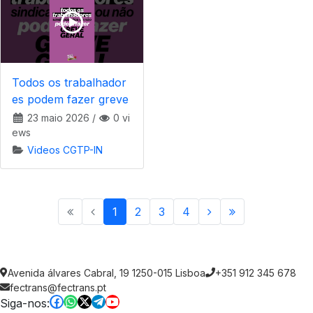
Todos os trabalhador
es podem fazer greve
23 maio 2026
/
0 vi
ews
Videos CGTP-IN
1
2
3
4
Avenida álvares Cabral, 19 1250-015 Lisboa
+351 912 345 678
fectrans@fectrans.pt
Siga-nos: