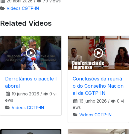
29 abril 2026
/
79 views
Videos CGTP-IN
Related Videos
Derrotámos o pacote l
Conclusões da reuniã
aboral
o do Conselho Nacion
al da CGTP-IN
19 junho 2026
/
0 vi
ews
16 junho 2026
/
0 vi
ews
Videos CGTP-IN
Videos CGTP-IN