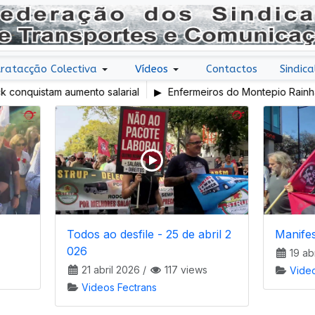
ratacção Colectiva
Vídeos
Contactos
Sindica
uistam aumento salarial
Enfermeiros do Montepio Rainha Don
em Greve
Todos ao desfile - 25 de abril 2
Manifes
026
s
19 ab
21 abril 2026
/
117 views
Vide
Videos Fectrans