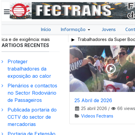
Início
Informação
Jovens
Cont
de exigência: mais
Trabalhadores da Super Bock conq
ARTIGOS RECENTES
rabalho e mais SNS
Proteger
trabalhadores da
exposição ao calor
Plenários e contactos
no Sector Rodoviário
de Passageiros
25 Abril de 2026
25 abril 2026
/
66 view
Publicada portaria do
Videos Fectrans
CCTV do sector de
mercadorias
Portaria de Extensão