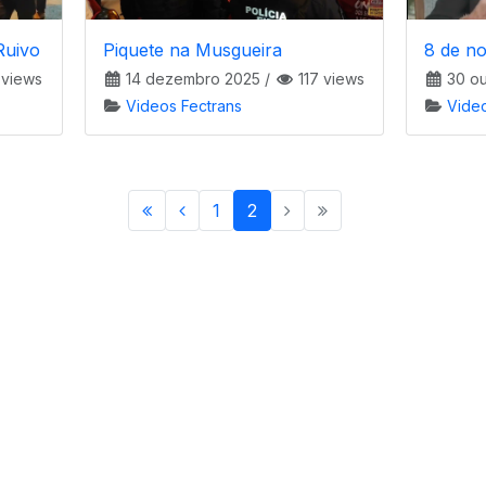
Ruivo
Piquete na Musgueira
8 de n
 views
14 dezembro 2025
/
117 views
30 ou
Videos Fectrans
Vide
1
2