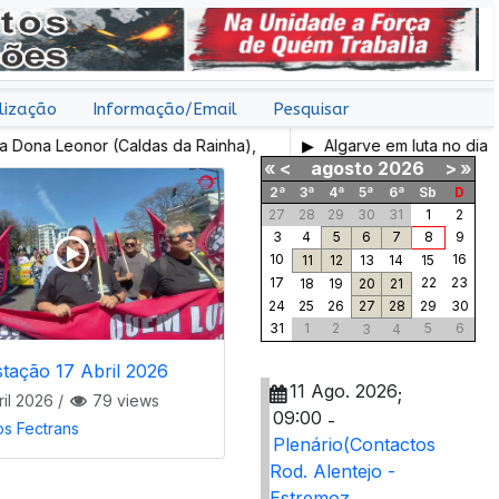
lização
Informação/Email
Pesquisar
a Leonor (Caldas da Rainha),
Algarve em luta no dia 7 de 
«
<
agosto
2026
>
»
2ª
3ª
4ª
5ª
6ª
Sb
D
27
28
29
30
31
1
2
3
4
5
6
7
8
9
10
16
11
12
13
14
15
17
22
23
18
19
20
21
24
25
26
27
28
29
30
31
1
2
5
6
3
4
tação 17 Abril 2026
11 Ago. 2026
;
ril 2026
/
79 views
09:00
-
os Fectrans
Plenário(Contactos
Rod. Alentejo -
Estremoz