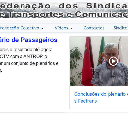
ratacção Colectiva
Vídeos
Contactos
Sindica
ário de Passageiros
ores o resultado até agora
r uma nota de agradecimento
 CCTV com a ANTROP, o
todos os dias, enfrentam com
um conjunto de plenários e
ais de manutenção inerentes
.
Conclusões do plenário d
s Fectrans