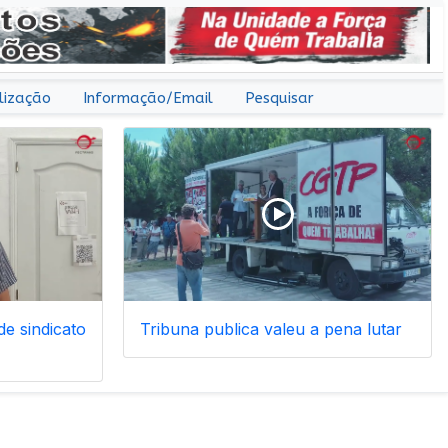
lização
Informação/Email
Pesquisar
e sindicato
Tribuna publica valeu a pena lutar