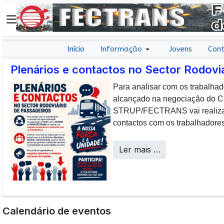
Início
Informação
Jovens
Cont
Plenários e contactos no Sector Rodovi
Para analisar com os trabalhad
E não posso […] deixar de da
alcançado na negociação do
aos colaboradores da CP que, 
STRUP/FECTRANS vai realizar 
sucesso os desafios operacion
contactos com os trabalhadores
a uma frota tão envelhecida.
Call Centers
Ler mais …
Calendário de eventos