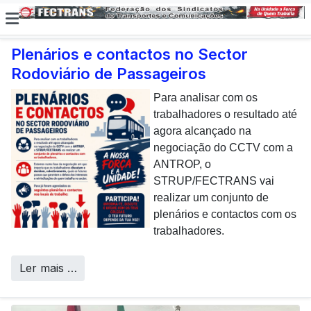
Plenários e contactos no Sector
Rodoviário de Passageiros
E não posso […] deixar de
dar uma nota de
Para analisar com os
agradecimento aos
trabalhadores o resultado até
colaboradores da CP que,
agora alcançado na
todos os dias, enfrentam com
negociação do CCTV com a
sucesso os desafios
ANTROP, o
Call Centers
operacionais de manutenção
STRUP/FECTRANS vai
inerentes a uma frota tão
realizar um conjunto de
envelhecida.
plenários e contactos com os
trabalhadores.
Ler mais …