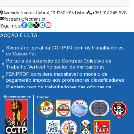
Tribunal Administrativo aceita Providência Cautelar
Avenida álvares Cabral, 19 1250-015 Lisboa
+351 912 345 678
do STML
fectrans@fectrans.pt
Pressão sobre docentes para alteração de férias é
Siga-nos:
inaceitável e exige intervenção da IGEC
ACÇÃO E LUTA
O Hospital de Seia é nosso e é público!
Secretário-geral da CGTP-IN com os trabalhadores
da Casco Pet
Portaria de extensão do Contrato Colectivo de
Trabalho Vertical no sector de mercadorias
FENPROF considera inaceitável o modelo de
pagamento imposto aos professores classificadores
Plenário com os trabalhadores das oficinas da
TRANSDEV em Palmeiro
Docentes classificadores não podem ser obrigados a
alterar férias para suprir falhas do Ministério
No SNS mantém-se o garrote financeiro das
Unidades Locais de Saúde
Ministro das Finanças anuncia a possibilidade do
aumento de impostos ou congelamento de salários