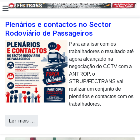
Plenários e contactos no Sector
Rodoviário de Passageiros
E não posso […] deixar de
dar uma nota de
Para analisar com os
agradecimento aos
trabalhadores o resultado até
colaboradores da CP que,
agora alcançado na
todos os dias, enfrentam com
negociação do CCTV com a
sucesso os desafios
ANTROP, o
Call Centers
operacionais de manutenção
STRUP/FECTRANS vai
inerentes a uma frota tão
realizar um conjunto de
envelhecida.
plenários e contactos com os
trabalhadores.
Ler mais …