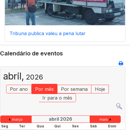
Tribuna publica valeu a pena lutar
Calendário de eventos
abril,
2026
Por ano
Por mês
Por semana
Hoje
Ir para o mês
abril 2026
março
maio
Seg
Ter
Qua
Qui
Sex
Sáb
Dom