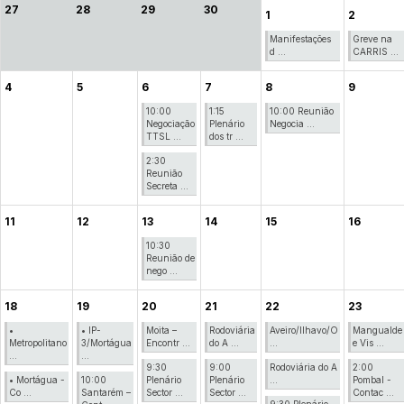
27
28
29
30
1
2
Manifestações
Greve na
d ...
CARRIS ...
4
5
6
7
8
9
10:00
1:15
10:00 Reunião
Negociação
Plenário
Negocia ...
TTSL ...
dos tr ...
2:30
Reunião
Secreta ...
11
12
13
14
15
16
10:30
Reunião de
nego ...
18
19
20
21
22
23
•
• IP-
Moita –
Rodoviária
Aveiro/Ilhavo/O
Mangualde
Metropolitano
3/Mortágua
Encontr ...
do A ...
...
e Vis ...
...
...
9:30
9:00
Rodoviária do A
2:00
• Mortágua -
10:00
Plenário
Plenário
...
Pombal -
Co ...
Santarém –
Sector ...
Sector ...
Contac ...
9:30 Plenário