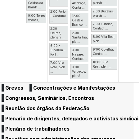
Caldas da
plenár ...
...
Alcobaça,
Rainh ...
Conta ...
2:00 Bucelas,
2:00 Porto
9:00 Torres
plenár ...
– Contumi
12:00
Vedras, ...
...
Castelo
7:00 Fundão,
Branco, ...
Contact ...
2:30
Oeiras,
2:00
8:00 Vila Real,
plenári ...
Santa Iria,
plen ...
ple ...
6:00 •
9:00 Covilhã,
18h00m –
3:00
Contac ...
Port ...
Nazaré,
Contact ...
10:00 Vila
7:00 Vila
Real, plen ...
Real, plen
3:00
...
Valpaços,
plená ...
Greves
Concentrações e Manifestações
Congressos, Seminários, Encontros
Reunião dos órgãos da Federação
Plenário de dirigentes, delegados e activistas sindicai
Plenário de trabalhadores
Reuniões com administrações das empresas