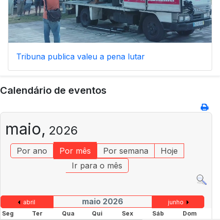
Tribuna publica valeu a pena lutar
Calendário de eventos
maio,
2026
Por ano
Por mês
Por semana
Hoje
Ir para o mês
maio 2026
abril
junho
Seg
Ter
Qua
Qui
Sex
Sáb
Dom