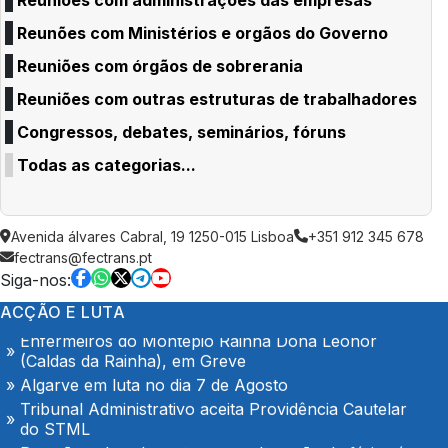
Reunões com Ministérios e orgãos do Governo
Reuniões com órgãos de sobrerania
Reuniões com outras estruturas de trabalhadores
Congressos, debates, seminários, fóruns
Todas as categorias...
AGOSTO é também de denúncia pública e de
Avenida álvares Cabral, 19 1250-015 Lisboa
+351 912 345 678
exigência: mais profissionais de saúde, mais
fectrans@fectrans.pt
condições de trabalho e mais SNS
Siga-nos:
Trabalhadores da Super Bock conquistam aumento
salarial
ACÇÃO E LUTA
Enfermeiros do Montepio Rainha Dona Leonor
(Caldas da Rainha), em Greve
Algarve em luta no dia 7 de Agosto
Tribunal Administrativo aceita Providência Cautelar
do STML
Pressão sobre docentes para alteração de férias é