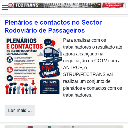
Plenários e contactos no Sector
Rodoviário de Passageiros
E não posso […] deixar de
dar uma nota de
Para analisar com os
agradecimento aos
trabalhadores o resultado até
colaboradores da CP que,
agora alcançado na
todos os dias, enfrentam com
negociação do CCTV com a
sucesso os desafios
ANTROP, o
Call Centers
operacionais de manutenção
STRUP/FECTRANS vai
inerentes a uma frota tão
realizar um conjunto de
envelhecida.
plenários e contactos com os
trabalhadores.
Ler mais …