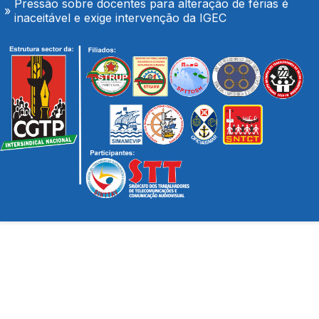
inaceitável e exige intervenção da IGEC
O Hospital de Seia é nosso e é público!
Secretário-geral da CGTP-IN com os trabalhadores
da Casco Pet
Portaria de extensão do Contrato Colectivo de
Trabalho Vertical no sector de mercadorias
FENPROF considera inaceitável o modelo de
pagamento imposto aos professores classificadores
AGOSTO é também de denúncia pública e de
exigência: mais profissionais de saúde, mais
condições de trabalho e mais SNS
Trabalhadores da Super Bock conquistam aumento
salarial
Enfermeiros do Montepio Rainha Dona Leonor
(Caldas da Rainha), em Greve
Algarve em luta no dia 7 de Agosto
Tribunal Administrativo aceita Providência Cautelar
do STML
Pressão sobre docentes para alteração de férias é
inaceitável e exige intervenção da IGEC