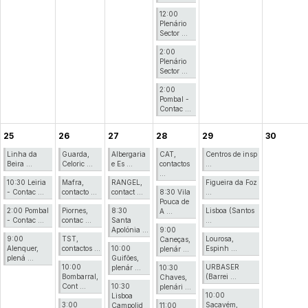
12:00
Plenário
Sector ...
2:00
Plenário
Sector ...
2:00
Pombal -
Contac ...
25
26
27
28
29
30
Linha da
Guarda,
Albergaria
CAT,
Centros de insp
Beira ...
Celoric ...
e Es ...
contactos
...
...
10:30 Leiria
Mafra,
RANGEL,
Figueira da Foz
- Contac ...
contacto ...
contact ...
8:30 Vila
...
Pouca de
2:00 Pombal
Piornes,
8:30
Lisboa (Santos
A ...
- Contac ...
contac ...
Santa
...
Apolónia ...
9:00
9:00
TST,
Lourosa,
Caneças,
Alenquer,
contactos ...
10:00
Espinh ...
plenár ...
plená ...
Guifões,
10:00
URBASER
plenár ...
10:30
Bombarral,
(Barrei ...
Chaves,
Cont ...
10:30
plenári ...
10:00
Lisboa
3:00
Sacavém,
Campolid
11:00