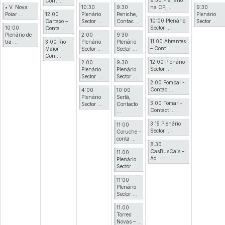
Cont ...
• V. Nova
10:30
9:30
na CP, ...
9:30
Poiar ...
12:00
Plenário
Peniche,
Plenário
10:00 Plenário
Cartaxo –
Sector ...
Contac ...
Sector ...
10:00
Sector ...
Conta ...
Plenário de
2:00
9:30
11:00 Abrantes
tra ...
3:00 Rio
Plenário
Plenário
– Cont ...
Maior -
Sector ...
Sector ...
Con ...
12:00 Plenário
2:00
9:30
Sector ...
Plenário
Plenário
Sector ...
Sector ...
2:00 Pombal -
Contac ...
4:00
10:00
Plenário
Sertã,
3:00 Tomar –
Sector ...
Contacto
Contact ...
...
3:15 Plenário
11:00
Sector ...
Coruche –
conta ...
8:30
CasBusCais –
11:00
Ad ...
Plenário
Sector ...
11:00
Plenário
Sector ...
11:00
Torres
Novas – ...