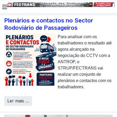
Plenários e contactos no Sector
Rodoviário de Passageiros
E não posso […] deixar de
dar uma nota de
Para analisar com os
agradecimento aos
trabalhadores o resultado até
colaboradores da CP que,
agora alcançado na
todos os dias, enfrentam com
negociação do CCTV com a
sucesso os desafios
ANTROP, o
Call Centers
operacionais de manutenção
STRUP/FECTRANS vai
inerentes a uma frota tão
realizar um conjunto de
envelhecida.
plenários e contactos com os
trabalhadores.
Ler mais …