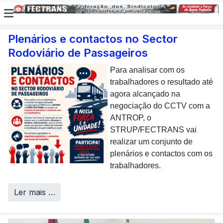
Plenários e contactos no Sector
Rodoviário de Passageiros
E não posso […] deixar de
dar uma nota de
Para analisar com os
agradecimento aos
trabalhadores o resultado até
colaboradores da CP que,
agora alcançado na
todos os dias, enfrentam com
negociação do CCTV com a
sucesso os desafios
ANTROP, o
Call Centers
operacionais de manutenção
STRUP/FECTRANS vai
inerentes a uma frota tão
realizar um conjunto de
envelhecida.
plenários e contactos com os
trabalhadores.
Ler mais …