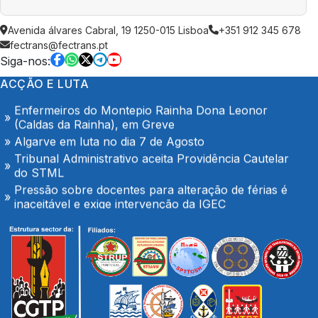
AGOSTO é também de denúncia pública e de
Avenida álvares Cabral, 19 1250-015 Lisboa
+351 912 345 678
exigência: mais profissionais de saúde, mais
fectrans@fectrans.pt
condições de trabalho e mais SNS
Siga-nos:
Trabalhadores da Super Bock conquistam aumento
ACÇÃO E LUTA
salarial
Enfermeiros do Montepio Rainha Dona Leonor
(Caldas da Rainha), em Greve
Algarve em luta no dia 7 de Agosto
Tribunal Administrativo aceita Providência Cautelar
do STML
Pressão sobre docentes para alteração de férias é
inaceitável e exige intervenção da IGEC
O Hospital de Seia é nosso e é público!
Secretário-geral da CGTP-IN com os trabalhadores
da Casco Pet
Portaria de extensão do Contrato Colectivo de
Trabalho Vertical no sector de mercadorias
FENPROF considera inaceitável o modelo de
pagamento imposto aos professores classificadores