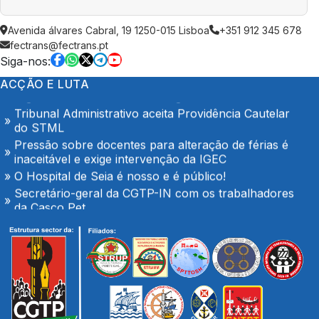
Trabalhadores da Super Bock conquistam aumento
Avenida álvares Cabral, 19 1250-015 Lisboa
+351 912 345 678
salarial
fectrans@fectrans.pt
Enfermeiros do Montepio Rainha Dona Leonor
Siga-nos:
(Caldas da Rainha), em Greve
ACÇÃO E LUTA
Algarve em luta no dia 7 de Agosto
Tribunal Administrativo aceita Providência Cautelar
do STML
Pressão sobre docentes para alteração de férias é
inaceitável e exige intervenção da IGEC
O Hospital de Seia é nosso e é público!
Secretário-geral da CGTP-IN com os trabalhadores
da Casco Pet
Portaria de extensão do Contrato Colectivo de
Trabalho Vertical no sector de mercadorias
FENPROF considera inaceitável o modelo de
pagamento imposto aos professores classificadores
Plenário com os trabalhadores das oficinas da
TRANSDEV em Palmeiro
Trabalhadores da Super Bock conquistam aumento