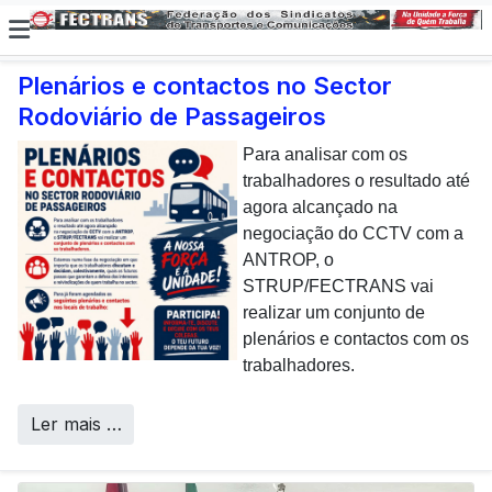
Plenários e contactos no Sector
Rodoviário de Passageiros
E não posso […] deixar de
dar uma nota de
Para analisar com os
agradecimento aos
trabalhadores o resultado até
colaboradores da CP que,
agora alcançado na
todos os dias, enfrentam com
negociação do CCTV com a
sucesso os desafios
ANTROP, o
Call Centers
operacionais de manutenção
STRUP/FECTRANS vai
inerentes a uma frota tão
realizar um conjunto de
envelhecida.
plenários e contactos com os
trabalhadores.
Ler mais …