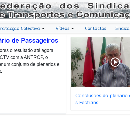
ratacção Colectiva
Vídeos
Contactos
Sindica
ário de Passageiros
ores o resultado até agora
r uma nota de agradecimento
 CCTV com a ANTROP, o
todos os dias, enfrentam com
um conjunto de plenários e
ais de manutenção inerentes
.
Conclusões do plenário d
s Fectrans