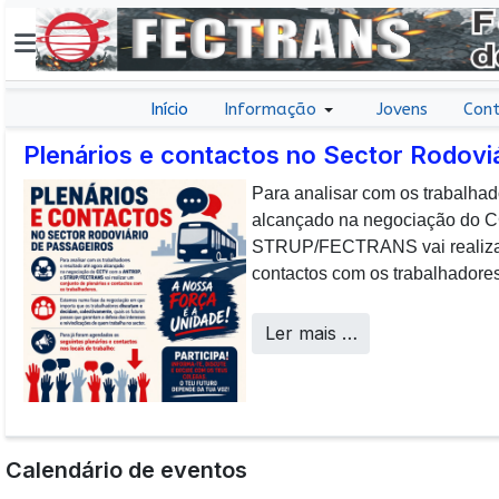
Início
Informação
Jovens
Cont
Plenários e contactos no Sector Rodovi
Para analisar com os trabalhad
E não posso […] deixar de da
alcançado na negociação do
aos colaboradores da CP que, 
STRUP/FECTRANS vai realizar 
sucesso os desafios operacion
contactos com os trabalhadores
a uma frota tão envelhecida.
Call Centers
Ler mais …
Calendário de eventos