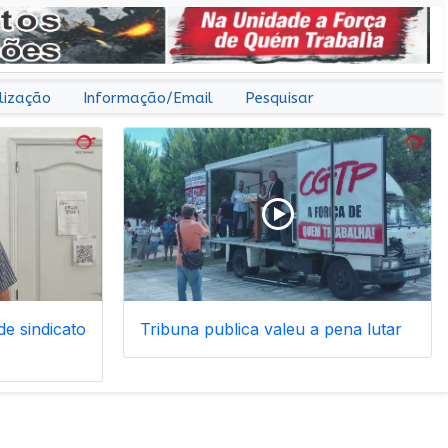
lização
Informação/Email
Pesquisar
e sindicato
Tribuna publica valeu a pena lutar