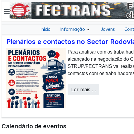
Início
Informação
Jovens
Cont
Plenários e contactos no Sector Rodovi
Para analisar com os trabalhad
E não posso […] deixar de da
alcançado na negociação do
aos colaboradores da CP que, 
STRUP/FECTRANS vai realizar 
sucesso os desafios operacion
contactos com os trabalhadores
a uma frota tão envelhecida.
Call Centers
Ler mais …
Calendário de eventos