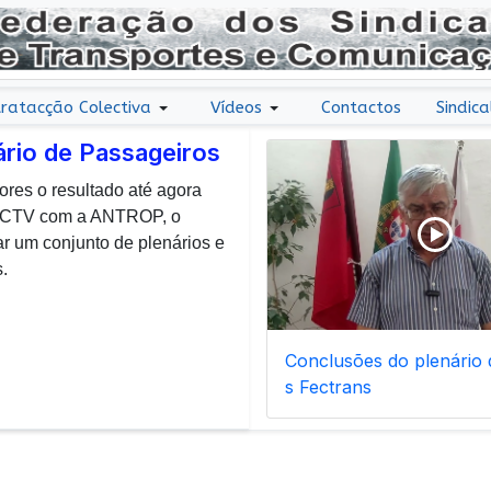
ratacção Colectiva
Vídeos
Contactos
Sindica
ário de Passageiros
ores o resultado até agora
r uma nota de agradecimento
 CCTV com a ANTROP, o
todos os dias, enfrentam com
um conjunto de plenários e
ais de manutenção inerentes
.
Conclusões do plenário d
s Fectrans