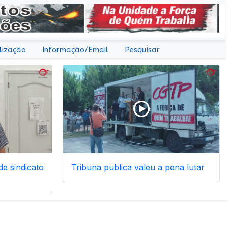
lização
Informação/Email
Pesquisar
e sindicato
Tribuna publica valeu a pena lutar