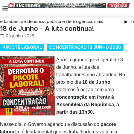
também de denúncia pública e de exigência: mais
Tr
s de saúde, mais condições de trabalho e mais SNS
18 de Junho – A luta continua!
08 junho 2026
PACOTE LABORAL
CONCENTRAÇÃO 18 JUNHO 2026
Após a grande greve geral de 3
de Junho, a luta dos
trabalhadores não abrandou. No
próximo dia
18 de Junho
,
voltamos à acção com uma
concentração em frente à
Assembleia da República, a
partir das 13h30
.
Nesse dia, o Governo agendou a discussão do
pacote
laboral
, e é fundamental que os trabalhadores voltem a