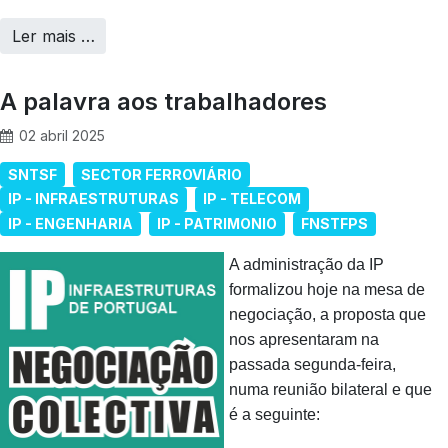
Ler mais …
A palavra aos trabalhadores
02 abril 2025
SNTSF
SECTOR FERROVIÁRIO
IP - INFRAESTRUTURAS
IP - TELECOM
IP - ENGENHARIA
IP - PATRIMONIO
FNSTFPS
A administração da IP
formalizou hoje na mesa de
negociação, a proposta que
nos apresentaram na
passada segunda-feira,
numa reunião bilateral e que
é a seguinte: